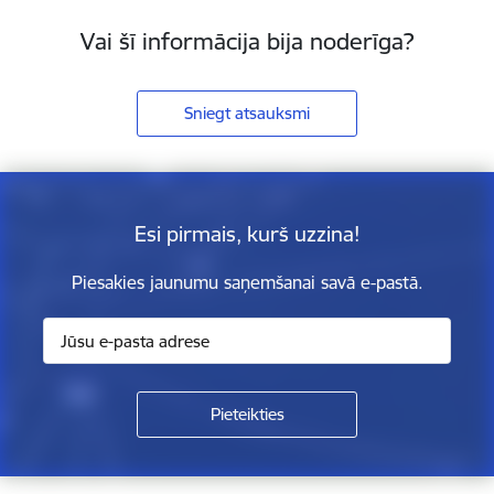
Vai šī informācija bija noderīga?
Sniegt atsauksmi
Esi pirmais, kurš uzzina!
Piesakies jaunumu saņemšanai savā e-pastā.
Kājene