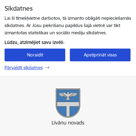
Pāriet uz lapas saturu
Sīkdatnes
Spied
lai meklētu
Enter
Lai šī tīmekļvietne darbotos, tā izmanto obligāti nepieciešamās
sīkdatnes. Ar Jūsu piekrišanu papildus šajā vietnē var tikt
izmantotas statistikas un sociālo mediju sīkdatnes.
Lūdzu, atzīmējiet savu izvēli:
Noraidīt
Apstiprināt visas
Pārvaldīt sīkdatnes
Līvānu novada pašvaldība