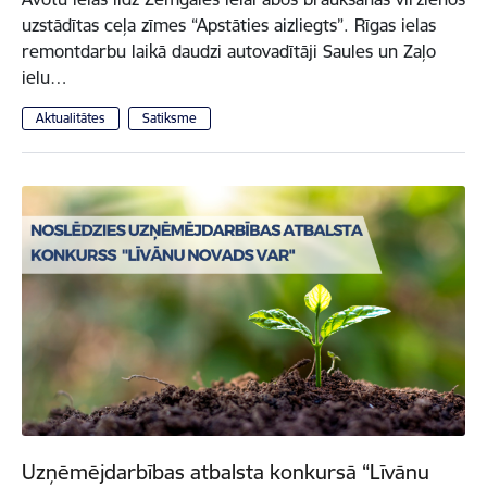
uzstādītas ceļa zīmes “Apstāties aizliegts”. Rīgas ielas
remontdarbu laikā daudzi autovadītāji Saules un Zaļo
ielu…
Aktualitātes
Satiksme
Uzņēmējdarbības atbalsta konkursā “Līvānu