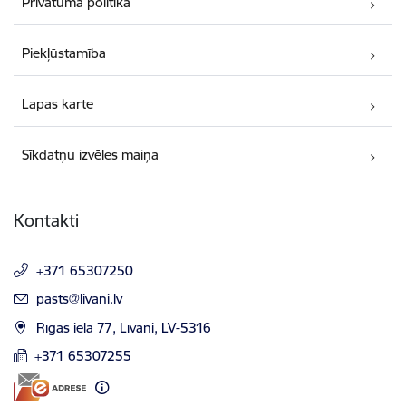
Privātuma politika
Piekļūstamība
Lapas karte
Sīkdatņu izvēles maiņa
Kontakti
+371 65307250
E-pasts:
pasts@livani.lv
Rīgas ielā 77, Līvāni, LV-5316
+371 65307255