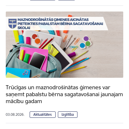
Trūcīgas un maznodrošinātas ģimenes var
saņemt pabalstu bērna sagatavošanai jaunajam
mācību gadam
03.08.2026.
Aktualitātes
Izglītība