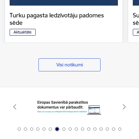
Turku pagasta Iedzīvotāju padomes
Su
sēde
s
Aktualitāte
A
Visi notikumi