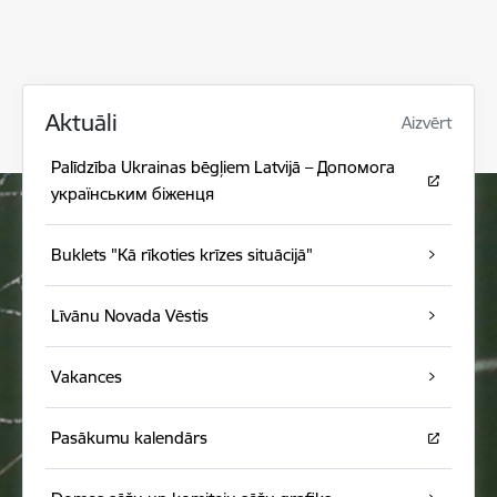
Aktuāli
Aizvērt
Palīdzība Ukrainas bēgļiem Latvijā – Допомога
українським біженця
Buklets "Kā rīkoties krīzes situācijā"
Līvānu Novada Vēstis
Vakances
Pasākumu kalendārs