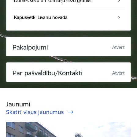
Domes sēžu un komiteju sēžu grafiks
Kapusvētki Līvānu novadā
Pakalpojumi
Atvērt
Par pašvaldību/Kontakti
Atvērt
Jaunumi
Skatīt visus jaunumus