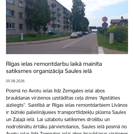
Rīgas ielas remontdarbu laikā mainīta
satiksmes organizācija Saules ielā
05.08.2026.
Posmā no Avotu ielas līdz Zemgales ielai abos
braukšanas virzienos uzstādītas ceļa zīmes “Apstāties
aizliegts”. Saistībā ar Rīgas ielas remontdarbiem Līvānos
ir būtiski palielinājusies transportlīdzekļu plūsma Saules
un Zaļajā ielā. Lai uzlabotu satiksmes drošību un
nodrošinātu ērtāku pārvietošanos, Saules ielā posmā no
Avotu ielas līdz Zemgales ielai abos braukšanas virzienos