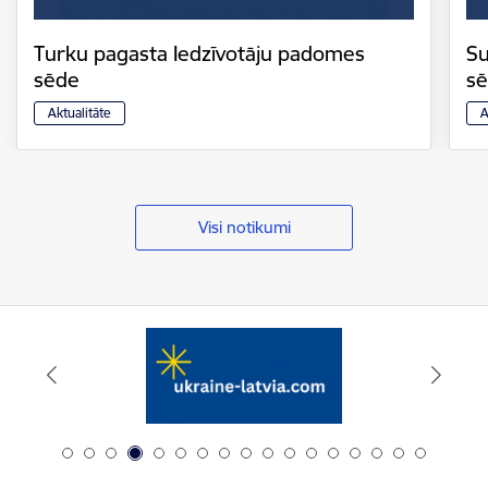
Turku pagasta Iedzīvotāju padomes
Su
sēde
s
Aktualitāte
A
Visi notikumi