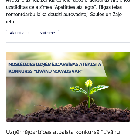
uzstādītas ceļa zīmes “Apstāties aizliegts”. Rīgas ielas
remontdarbu laikā daudzi autovadītāji Saules un Zaļo
ielu…
Aktualitātes
Satiksme
Uzņēmējdarbības atbalsta konkursā “Līvānu