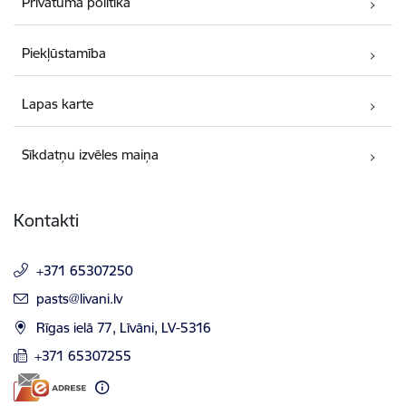
Privātuma politika
Piekļūstamība
Lapas karte
Sīkdatņu izvēles maiņa
Kontakti
+371 65307250
E-pasts:
pasts@livani.lv
Rīgas ielā 77, Līvāni, LV-5316
+371 65307255