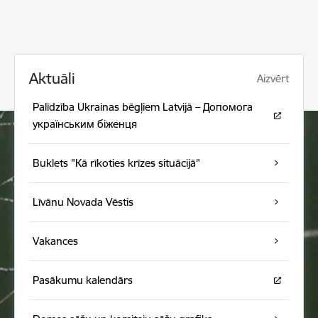
Aktuāli
Aizvērt
Palīdzība Ukrainas bēgļiem Latvijā – Допомога
українським біженця
Buklets "Kā rīkoties krīzes situācijā"
Līvānu Novada Vēstis
Vakances
Pasākumu kalendārs