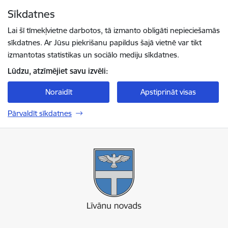
Pāriet uz lapas saturu
Sīkdatnes
Spied
lai meklētu
Enter
Lai šī tīmekļvietne darbotos, tā izmanto obligāti nepieciešamās
sīkdatnes. Ar Jūsu piekrišanu papildus šajā vietnē var tikt
izmantotas statistikas un sociālo mediju sīkdatnes.
Lūdzu, atzīmējiet savu izvēli:
Noraidīt
Apstiprināt visas
Pārvaldīt sīkdatnes
Līvānu novada pašvaldība