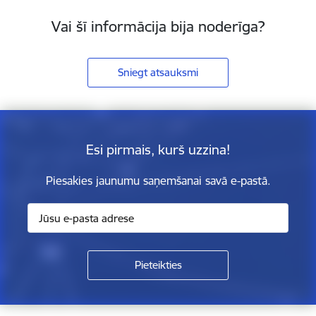
Vai šī informācija bija noderīga?
Sniegt atsauksmi
Esi pirmais, kurš uzzina!
Piesakies jaunumu saņemšanai savā e-pastā.
Kājene