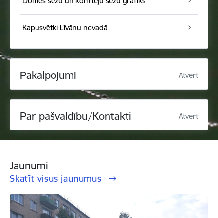
Domes sēžu un komiteju sēžu grafiks
Kapusvētki Līvānu novadā
Pakalpojumi
Atvērt
Par pašvaldību/Kontakti
Atvērt
Jaunumi
Skatīt visus jaunumus