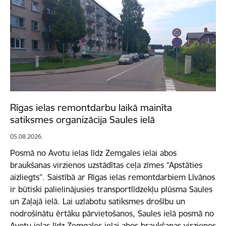
Rīgas ielas remontdarbu laikā mainīta
satiksmes organizācija Saules ielā
05.08.2026.
Posmā no Avotu ielas līdz Zemgales ielai abos
braukšanas virzienos uzstādītas ceļa zīmes “Apstāties
aizliegts”. Saistībā ar Rīgas ielas remontdarbiem Līvānos
ir būtiski palielinājusies transportlīdzekļu plūsma Saules
un Zaļajā ielā. Lai uzlabotu satiksmes drošību un
nodrošinātu ērtāku pārvietošanos, Saules ielā posmā no
Avotu ielas līdz Zemgales ielai abos braukšanas virzienos