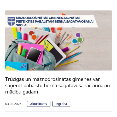
Trūcīgas un maznodrošinātas ģimenes var
saņemt pabalstu bērna sagatavošanai jaunajam
mācību gadam
03.08.2026.
Aktualitātes
Izglītība