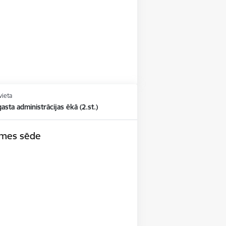
vieta
asta administrācijas ēkā (2.st.)
omes sēde