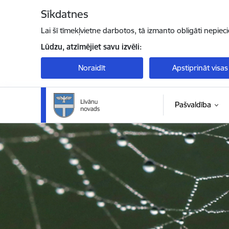
Pāriet uz lapas saturu
Sīkdatnes
Lai šī tīmekļvietne darbotos, tā izmanto obligāti nepiec
Lūdzu, atzīmējiet savu izvēli:
Noraidīt
Apstiprināt visas
Pašvaldība
Līvānu novada pašvaldība