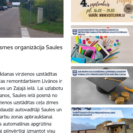
ksmes organizācija Saules
kšanas virzienos uzstādītas
ielas remontdarbiem Līvānos ir
es un Zaļajā ielā. Lai uzlabotu
anos, Saules ielā posmā no
zienos uzstādītas ceļa zīmes
 daudzi autovadītāji Saules un
darbu zonas apbraukšanai.
ās automašīnas apgrūtina
j pilnvērtīgi izmantot visu