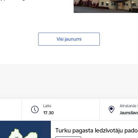
Visi jaunumi
Laiks
Atrašanās 
17.30
Jaunsilav
Turku pagasta Iedzīvotāju pa