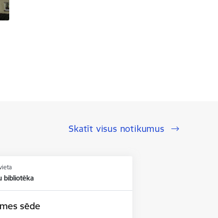
Skatīt visus notikumus
vieta
u bibliotēka
domes sēde