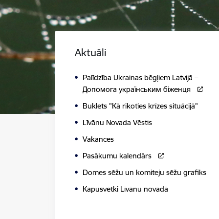
Aktuāli
Palīdzība Ukrainas bēgļiem Latvijā –
Допомога українським біженця
Buklets "Kā rīkoties krīzes situācijā"
Līvānu Novada Vēstis
Vakances
Pasākumu kalendārs
Domes sēžu un komiteju sēžu grafiks
Kapusvētki Līvānu novadā