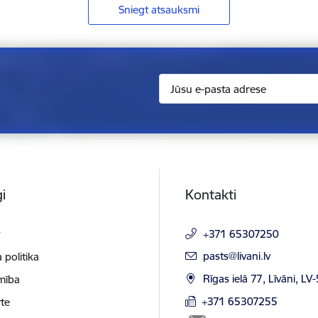
Sniegt atsauksmi
i
Kontakti
t
+371 65307250
E-pasts:
pasts@livani.lv
 politika
Rīgas ielā 77, Līvāni, LV
mība
+371 65307255
te