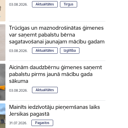
Aktualitātes
Tirgus
03.08.2026.
Trūcīgas un maznodrošinātas ģimenes
var saņemt pabalstu bērna
sagatavošanai jaunajam mācību gadam
Aktualitātes
Izglītība
03.08.2026.
Aicinām daudzbērnu ģimenes saņemt
pabalstu pirms jaunā mācību gada
sākuma
Aktualitātes
03.08.2026.
Mainīts iedzīvotāju pieņemšanas laiks
Jersikas pagastā
Pagastos
31.07.2026.