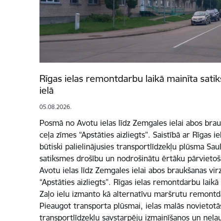
Rīgas ielas remontdarbu laikā mainīta sati
ielā
05.08.2026.
Posmā no Avotu ielas līdz Zemgales ielai abos brau
ceļa zīmes “Apstāties aizliegts”. Saistībā ar Rīgas 
būtiski palielinājusies transportlīdzekļu plūsma Saul
satiksmes drošību un nodrošinātu ērtāku pārvietoš
Avotu ielas līdz Zemgales ielai abos braukšanas vir
“Apstāties aizliegts”. Rīgas ielas remontdarbu laikā
Zaļo ielu izmanto kā alternatīvu maršrutu remont
Pieaugot transporta plūsmai, ielas malās novietot
transportlīdzekļu savstarpēju izmainīšanos un neļau