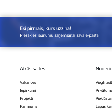
Esi pirmais, kurš uzzina!
Piesakies jaunumu saņemšanai savā e-pastā.
Kājene
Ātrās saites
Noderīg
Vakances
Viegli lasī
Iepirkumi
Privātuma
Projekti
Piekļūsta
Par mums
Lapas kar