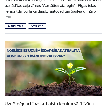
uzstādītas ceļa zīmes “Apstāties aizliegts”. Rīgas ielas
remontdarbu laikā daudzi autovadītāji Saules un Zaļo
ielu…
Aktualitātes
Satiksme
Uzņēmējdarbības atbalsta konkursā “Līvānu