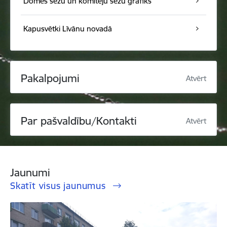
Domes sēžu un komiteju sēžu grafiks
Kapusvētki Līvānu novadā
Pakalpojumi
Atvērt
Par pašvaldību/Kontakti
Atvērt
Jaunumi
Skatīt visus jaunumus