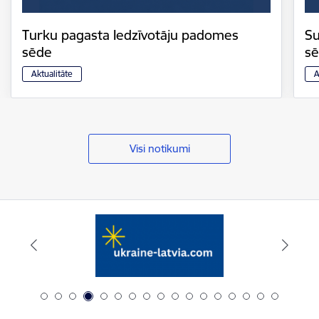
Turku pagasta Iedzīvotāju padomes
Su
sēde
s
Aktualitāte
A
Visi notikumi