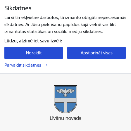
Pāriet uz lapas saturu
Sīkdatnes
Spied
lai meklētu
Enter
Lai šī tīmekļvietne darbotos, tā izmanto obligāti nepieciešamās
sīkdatnes. Ar Jūsu piekrišanu papildus šajā vietnē var tikt
izmantotas statistikas un sociālo mediju sīkdatnes.
Lūdzu, atzīmējiet savu izvēli:
Noraidīt
Apstiprināt visas
Pārvaldīt sīkdatnes
Līvānu novada pašvaldība