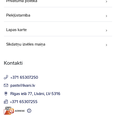
Privātuma politika
Piekļūstamība
Lapas karte
Sīkdatņu izvēles maiņa
Kontakti
+371 65307250
E-pasts:
pasts@livani.lv
Rīgas ielā 77, Līvāni, LV-5316
+371 65307255