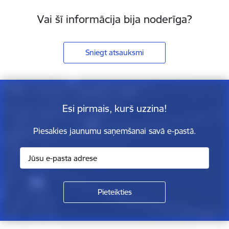
Vai šī informācija bija noderīga?
Sniegt atsauksmi
Esi pirmais, kurš uzzina!
Piesakies jaunumu saņemšanai savā e-pastā.
Kājene