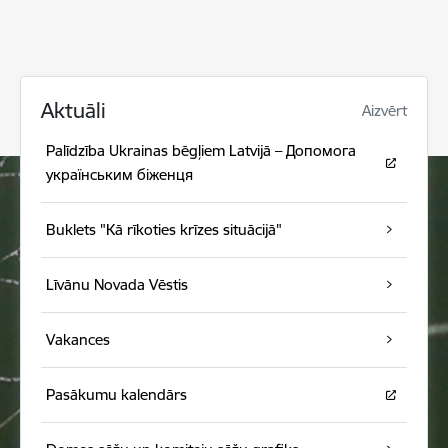
Aktuāli
Aizvērt
Palīdzība Ukrainas bēgļiem Latvijā – Допомога
українським біженця
Buklets "Kā rīkoties krīzes situācijā"
Līvānu Novada Vēstis
Vakances
Pasākumu kalendārs