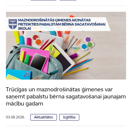
Trūcīgas un maznodrošinātas ģimenes var
saņemt pabalstu bērna sagatavošanai jaunajam
mācību gadam
03.08.2026.
Aktualitātes
Izglītība