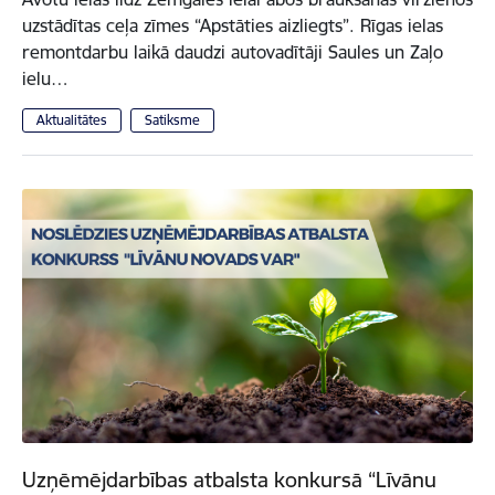
uzstādītas ceļa zīmes “Apstāties aizliegts”. Rīgas ielas
remontdarbu laikā daudzi autovadītāji Saules un Zaļo
ielu…
Aktualitātes
Satiksme
Uzņēmējdarbības atbalsta konkursā “Līvānu