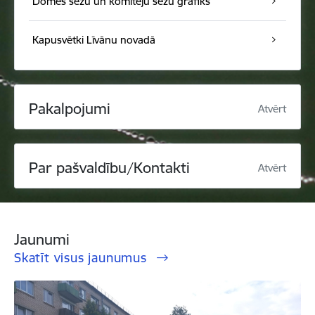
Domes sēžu un komiteju sēžu grafiks
Kapusvētki Līvānu novadā
Pakalpojumi
Atvērt
Par pašvaldību/Kontakti
Atvērt
Jaunumi
Skatīt visus jaunumus