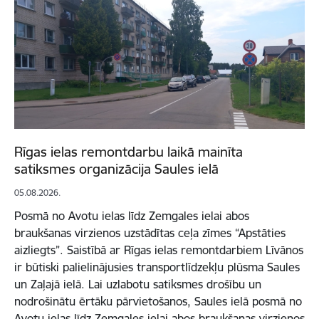
Rīgas ielas remontdarbu laikā mainīta
satiksmes organizācija Saules ielā
05.08.2026.
Posmā no Avotu ielas līdz Zemgales ielai abos
braukšanas virzienos uzstādītas ceļa zīmes “Apstāties
aizliegts”. Saistībā ar Rīgas ielas remontdarbiem Līvānos
ir būtiski palielinājusies transportlīdzekļu plūsma Saules
un Zaļajā ielā. Lai uzlabotu satiksmes drošību un
nodrošinātu ērtāku pārvietošanos, Saules ielā posmā no
Avotu ielas līdz Zemgales ielai abos braukšanas virzienos