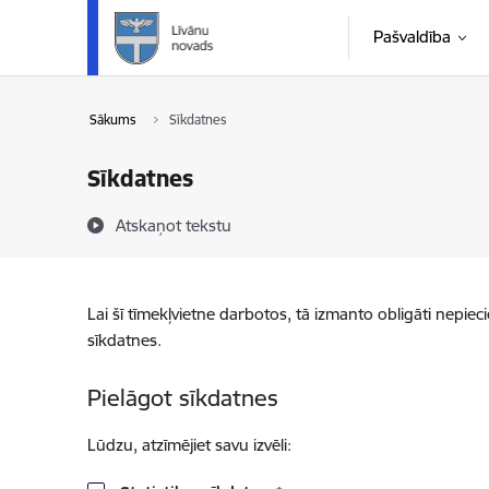
Pāriet uz lapas saturu
Pašvaldība
Sākums
Sīkdatnes
Sīkdatnes
Atskaņot tekstu
Lai šī tīmekļvietne darbotos, tā izmanto obligāti nepiec
sīkdatnes.
Pielāgot sīkdatnes
Lūdzu, atzīmējiet savu izvēli: