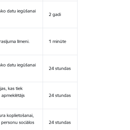
isko datu iegūšanai
2 gadi
rasījuma līmeni.
1 minūte
isko datu iegūšanai
24 stundas
as, kas tiek
ā apmeklētājs
24 stundas
ura koplietošanai,
o personu sociālos
24 stundas