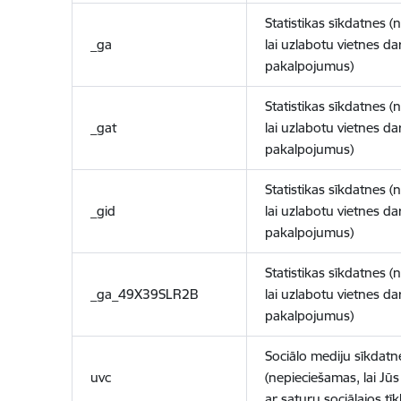
Statistikas sīkdatnes (
_ga
lai uzlabotu vietnes d
pakalpojumus)
Statistikas sīkdatnes (
_gat
lai uzlabotu vietnes d
pakalpojumus)
Statistikas sīkdatnes (
_gid
lai uzlabotu vietnes d
pakalpojumus)
Statistikas sīkdatnes (
_ga_49X39SLR2B
lai uzlabotu vietnes d
pakalpojumus)
Sociālo mediju sīkdatn
uvc
(nepieciešamas, lai Jūs 
ar saturu sociālajos tīk