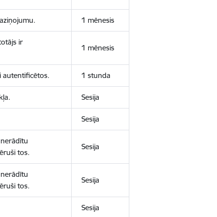
 paziņojumu.
1 mēnesis
otājs ir
1 mēnesis
 autentificētos.
1 stunda
kļa.
Sesija
Sesija
 nerādītu
Sesija
ēruši tos.
 nerādītu
Sesija
ēruši tos.
Sesija