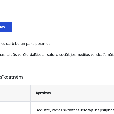
tās
ietnes darbību un pakalpojumus.
, lai Jūs varētu dalīties ar saturu sociālajos medijos vai skatīt mā
 sīkdatnēm
Apraksts
Reģistrē, kādas sīkdatnes lietotājs ir apstiprinā