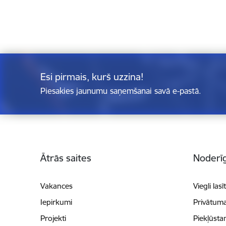
Esi pirmais, kurš uzzina!
Piesakies jaunumu saņemšanai savā e-pastā.
Kājene
Ātrās saites
Noderīg
Vakances
Viegli lasī
Iepirkumi
Privātuma
Projekti
Piekļūsta