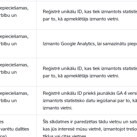
nepieciešamas,
Reģistrē unikālu ID, kas tiek izmantots statist
arbību un
par to, kā apmeklētājs izmanto vietni.
nepieciešamas,
arbību un
Izmanto Google Analytics, lai samazinātu piep
nepieciešamas,
Reģistrē unikālu ID, kas tiek izmantots statist
arbību un
par to, kā apmeklētājs izmanto vietni.
nepieciešamas,
Reģistrē unikālu ID priekš jaunākās GA 4 versij
arbību un
izmantots statistisko datu iegūšanai par to, k
izmanto vietni.
es
Šīs sīkdatnes ir paredzētas tādu vietņu un sat
varētu dalīties
kas jūs interesē mūsu vietnē, izmantojot treš
los)
tīklus vai citas vietnes.