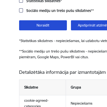
Statistikas sīkdatnes
*
Sociālo mediju un trešo pušu sīkdatnes
**
Noraidīt
Apstiprināt atzīmē
*
Statistikas sīkdatnes - nepieciešamas, lai uzlabotu v
**
Sociālo mediju un trešo pušu sīkdatnes - nepieciešamas
piemēram, Google Maps, PowerBI vai citus.
Detalizētāka informācija par izmantotajām
Sīkdatne
Grupa
cookie-agreed-
Nepieciešams
categories