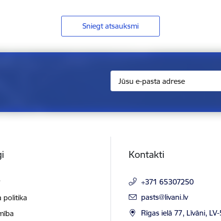
Sniegt atsauksmi
i
Kontakti
t
+371 65307250
E-pasts:
pasts@livani.lv
 politika
Rīgas ielā 77, Līvāni, LV
mība