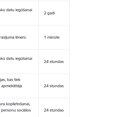
isko datu iegūšanai
2 gadi
rasījuma līmeni.
1 minūte
isko datu iegūšanai
24 stundas
as, kas tiek
ā apmeklētājs
24 stundas
ura koplietošanai,
o personu sociālos
24 stundas