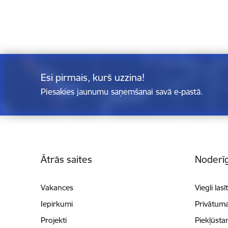
Esi pirmais, kurš uzzina!
Piesakies jaunumu saņemšanai savā e-pastā.
Kājene
Ātrās saites
Noderīg
Vakances
Viegli lasī
Iepirkumi
Privātuma
Projekti
Piekļūsta