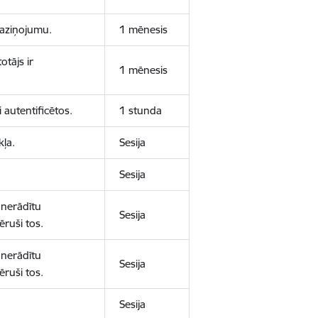
 paziņojumu.
1 mēnesis
otājs ir
1 mēnesis
 autentificētos.
1 stunda
kļa.
Sesija
Sesija
 nerādītu
Sesija
ēruši tos.
 nerādītu
Sesija
ēruši tos.
Sesija