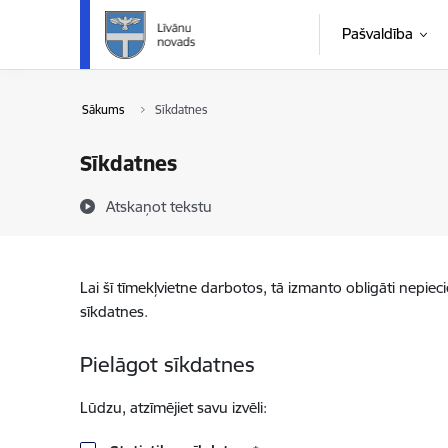
Pāriet uz lapas saturu
Pašvaldība
Sākums
Sīkdatnes
Sīkdatnes
Atskaņot tekstu
Lai šī tīmekļvietne darbotos, tā izmanto obligāti nepiec
sīkdatnes.
Pielāgot sīkdatnes
Lūdzu, atzīmējiet savu izvēli: