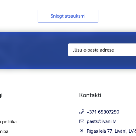
Sniegt atsauksmi
i
Kontakti
t
+371 65307250
E-pasts:
pasts@livani.lv
 politika
Rīgas ielā 77, Līvāni, LV
mība