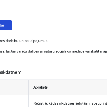
tās
ietnes darbību un pakalpojumus.
, lai Jūs varētu dalīties ar saturu sociālajos medijos vai skatīt mā
 sīkdatnēm
Apraksts
Reģistrē, kādas sīkdatnes lietotājs ir apstiprinā