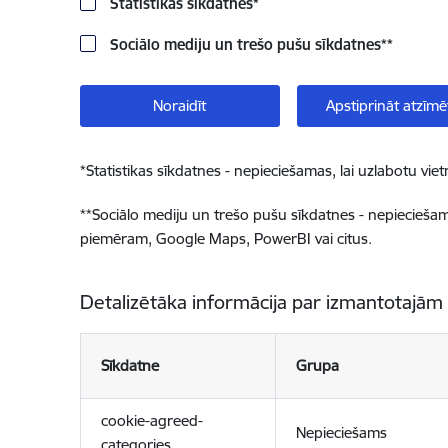
Statistikas sīkdatnes
*
Sociālo mediju un trešo pušu sīkdatnes
**
Noraidīt
Apstiprināt atzīmē
*
Statistikas sīkdatnes - nepieciešamas, lai uzlabotu v
**
Sociālo mediju un trešo pušu sīkdatnes - nepieciešamas
piemēram, Google Maps, PowerBI vai citus.
Detalizētāka informācija par izmantotajām
Sīkdatne
Grupa
cookie-agreed-
Nepieciešams
categories