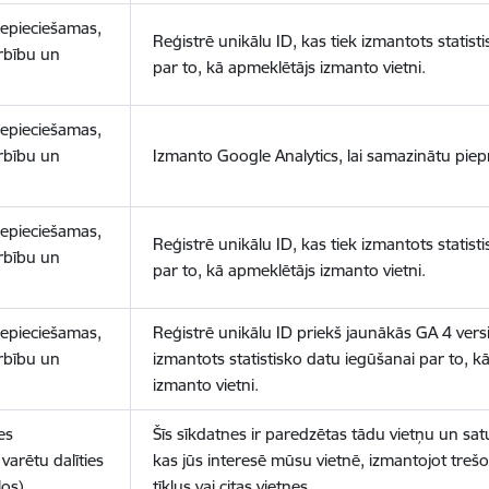
nepieciešamas,
Reģistrē unikālu ID, kas tiek izmantots statist
arbību un
par to, kā apmeklētājs izmanto vietni.
nepieciešamas,
arbību un
Izmanto Google Analytics, lai samazinātu piep
nepieciešamas,
Reģistrē unikālu ID, kas tiek izmantots statist
arbību un
par to, kā apmeklētājs izmanto vietni.
nepieciešamas,
Reģistrē unikālu ID priekš jaunākās GA 4 versij
arbību un
izmantots statistisko datu iegūšanai par to, k
izmanto vietni.
es
Šīs sīkdatnes ir paredzētas tādu vietņu un sat
varētu dalīties
kas jūs interesē mūsu vietnē, izmantojot treš
los)
tīklus vai citas vietnes.