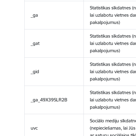
Statistikas sīkdatnes (
_ga
lai uzlabotu vietnes d
pakalpojumus)
Statistikas sīkdatnes (
_gat
lai uzlabotu vietnes d
pakalpojumus)
Statistikas sīkdatnes (
_gid
lai uzlabotu vietnes d
pakalpojumus)
Statistikas sīkdatnes (
_ga_49X39SLR2B
lai uzlabotu vietnes d
pakalpojumus)
Sociālo mediju sīkdatn
uvc
(nepieciešamas, lai Jūs 
ar saturu sociālajos tīk