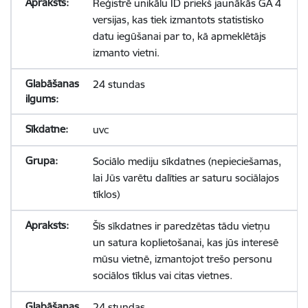
Reģistrē unikālu ID priekš jaunākās GA 4
versijas, kas tiek izmantots statistisko
datu iegūšanai par to, kā apmeklētājs
izmanto vietni.
24 stundas
uvc
Sociālo mediju sīkdatnes (nepieciešamas,
lai Jūs varētu dalīties ar saturu sociālajos
tīklos)
Šīs sīkdatnes ir paredzētas tādu vietņu
un satura koplietošanai, kas jūs interesē
mūsu vietnē, izmantojot trešo personu
sociālos tīklus vai citas vietnes.
24 stundas