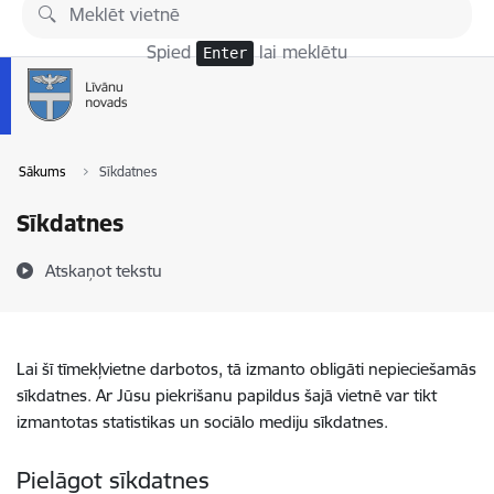
Pāriet uz lapas saturu
Spied
lai meklētu
Enter
Sākums
Sīkdatnes
Sīkdatnes
Atskaņot tekstu
Lai šī tīmekļvietne darbotos, tā izmanto obligāti nepieciešamās
sīkdatnes. Ar Jūsu piekrišanu papildus šajā vietnē var tikt
izmantotas statistikas un sociālo mediju sīkdatnes.
Pielāgot sīkdatnes