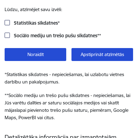
Lūdzu, atzīmējiet savu izvēli:
Statistikas sīkdatnes
*
Sociālo mediju un trešo pušu sīkdatnes
**
Noraidīt
Apstiprināt atzīmētās
*
Statistikas sīkdatnes - nepieciešamas, lai uzlabotu vietnes
darbību un pakalpojumus.
**
Sociālo mediju un trešo pušu sīkdatnes - nepieciešamas, lai
Jūs varētu dalīties ar saturu sociālajos medijos vai skatīt
mājaslapai pievienoto trešo pušu saturu, piemēram, Google
Maps, PowerBI vai citus.
Detalizētāka informācija par izmantotajām