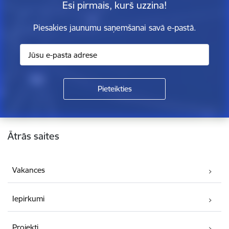
Esi pirmais, kurš uzzina!
Piesakies jaunumu saņemšanai savā e-pastā.
Kājene
Ātrās saites
Vakances
Iepirkumi
Projekti