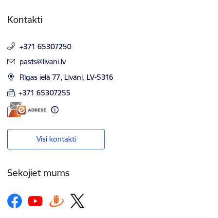
Kontakti
+371 65307250
E-pasts:
pasts@livani.lv
Rīgas ielā 77, Līvāni, LV-5316
+371 65307255
Visi kontakti
Sekojiet mums