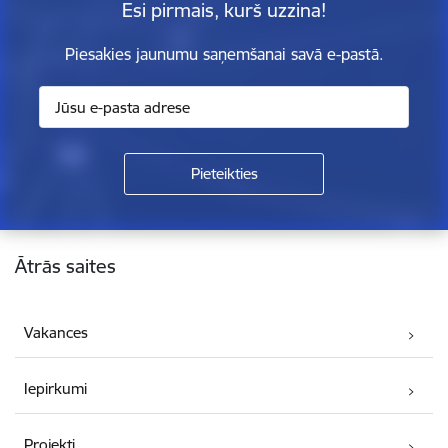
Esi pirmais, kurš uzzina!
Piesakies jaunumu saņemšanai savā e-pastā.
Kājene
Ātrās saites
Vakances
Iepirkumi
Projekti