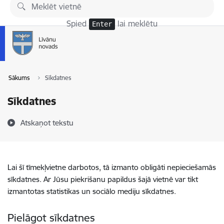
Pāriet uz lapas saturu
Spied
lai meklētu
Enter
Sākums
Sīkdatnes
Sīkdatnes
Atskaņot tekstu
Lai šī tīmekļvietne darbotos, tā izmanto obligāti nepieciešamās
sīkdatnes. Ar Jūsu piekrišanu papildus šajā vietnē var tikt
izmantotas statistikas un sociālo mediju sīkdatnes.
Pielāgot sīkdatnes