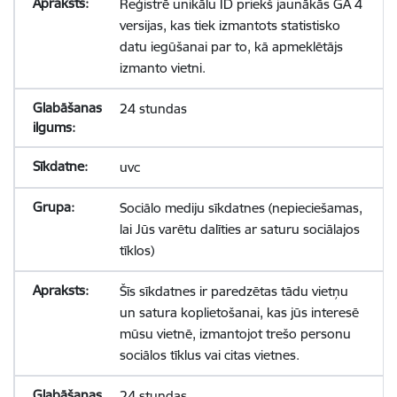
Reģistrē unikālu ID priekš jaunākās GA 4
versijas, kas tiek izmantots statistisko
datu iegūšanai par to, kā apmeklētājs
izmanto vietni.
24 stundas
uvc
Sociālo mediju sīkdatnes (nepieciešamas,
lai Jūs varētu dalīties ar saturu sociālajos
tīklos)
Šīs sīkdatnes ir paredzētas tādu vietņu
un satura koplietošanai, kas jūs interesē
mūsu vietnē, izmantojot trešo personu
sociālos tīklus vai citas vietnes.
24 stundas