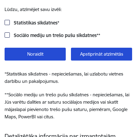
Lūdzu, atzīmējiet savu izvēli:
Statistikas sīkdatnes
*
Sociālo mediju un trešo pušu sīkdatnes
**
Noraidīt
Apstiprināt atzīmētās
*
Statistikas sīkdatnes - nepieciešamas, lai uzlabotu vietnes
darbību un pakalpojumus.
**
Sociālo mediju un trešo pušu sīkdatnes - nepieciešamas, lai
Jūs varētu dalīties ar saturu sociālajos medijos vai skatīt
mājaslapai pievienoto trešo pušu saturu, piemēram, Google
Maps, PowerBI vai citus.
Detalizētāka informācija par izmantotajām