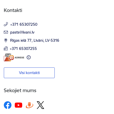
Kontakti
+371 65307250
E-pasts:
pasts@livani.lv
Rīgas ielā 77, Līvāni, LV-5316
+371 65307255
Visi kontakti
Sekojiet mums