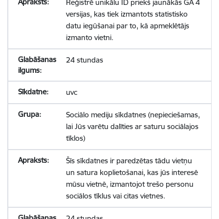
Reģistrē unikālu ID priekš jaunākās GA 4
versijas, kas tiek izmantots statistisko
datu iegūšanai par to, kā apmeklētājs
izmanto vietni.
24 stundas
uvc
Sociālo mediju sīkdatnes (nepieciešamas,
lai Jūs varētu dalīties ar saturu sociālajos
tīklos)
Šīs sīkdatnes ir paredzētas tādu vietņu
un satura koplietošanai, kas jūs interesē
mūsu vietnē, izmantojot trešo personu
sociālos tīklus vai citas vietnes.
24 stundas