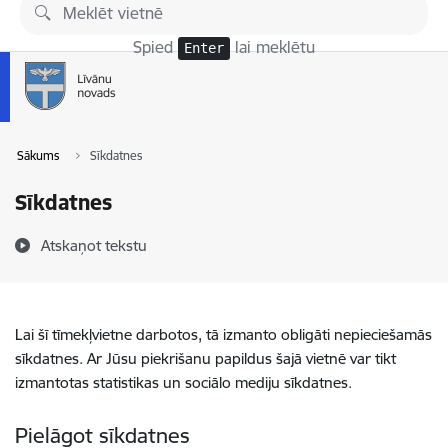
Pāriet uz lapas saturu
Spied
lai meklētu
Enter
Sākums
Sīkdatnes
Sīkdatnes
Atskaņot tekstu
Lai šī tīmekļvietne darbotos, tā izmanto obligāti nepieciešamās
sīkdatnes. Ar Jūsu piekrišanu papildus šajā vietnē var tikt
izmantotas statistikas un sociālo mediju sīkdatnes.
Pielāgot sīkdatnes