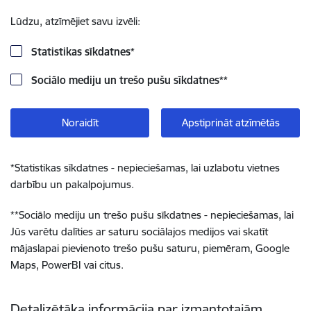
Lūdzu, atzīmējiet savu izvēli:
Statistikas sīkdatnes
*
Sociālo mediju un trešo pušu sīkdatnes
**
Noraidīt
Apstiprināt atzīmētās
*
Statistikas sīkdatnes - nepieciešamas, lai uzlabotu vietnes
darbību un pakalpojumus.
**
Sociālo mediju un trešo pušu sīkdatnes - nepieciešamas, lai
Jūs varētu dalīties ar saturu sociālajos medijos vai skatīt
mājaslapai pievienoto trešo pušu saturu, piemēram, Google
Maps, PowerBI vai citus.
Detalizētāka informācija par izmantotajām