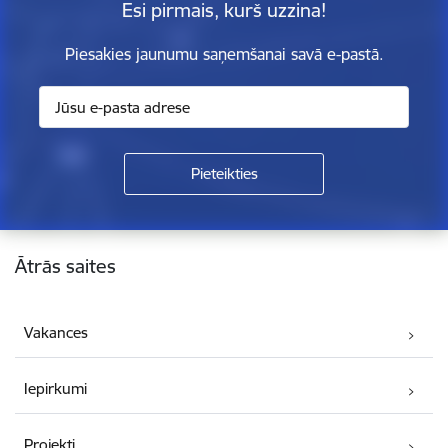
Esi pirmais, kurš uzzina!
Piesakies jaunumu saņemšanai savā e-pastā.
Kājene
Ātrās saites
Vakances
Iepirkumi
Projekti