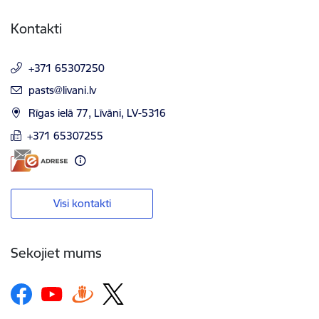
Kontakti
+371 65307250
E-pasts:
pasts@livani.lv
Rīgas ielā 77, Līvāni, LV-5316
+371 65307255
Visi kontakti
Sekojiet mums