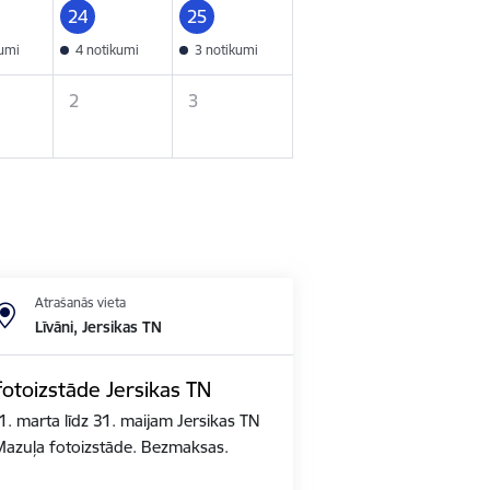
24
25
kumi
4 notikumi
3 notikumi
2
3
Atrašanās vieta
Līvāni, Jersikas TN
fotoizstāde Jersikas TN
1. marta līdz 31. maijam Jersikas TN
azuļa fotoizstāde. Bezmaksas.