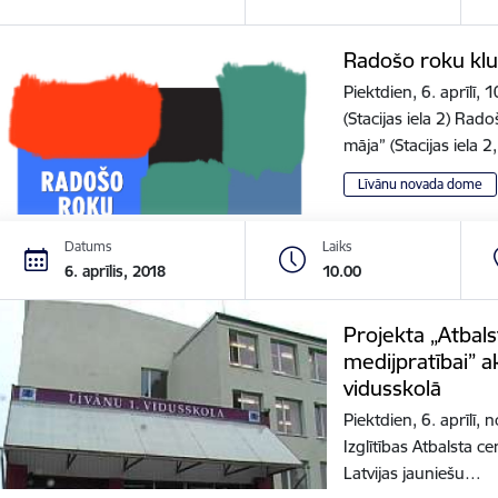
Radošo roku kl
Piektdien, 6. aprīlī,
(Stacijas iela 2) Rad
māja” (Stacijas iela 
Līvānu novada dome
Datums
Laiks
6. aprīlis, 2018
10.00
Projekta „Atbals
medijpratībai” ak
vidusskolā
Piektdien, 6. aprīlī,
Izglītības Atbalsta ce
Latvijas jauniešu…