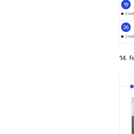
19
2 no
26
2 no
14. f