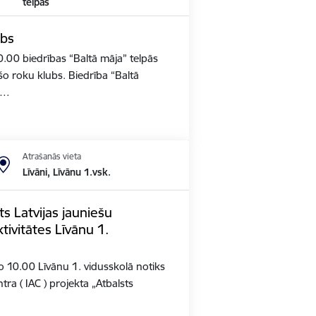
telpās
ubs
 10.00 biedrības “Baltā māja” telpās
ošo roku klubs. Biedrība “Baltā
2,…
Atrašanās vieta
Līvāni, Līvānu 1.vsk.
ts Latvijas jauniešu
tivitātes Līvānu 1.
 no 10.00 Līvānu 1. vidusskolā notiks
ntra ( IAC ) projekta „Atbalsts