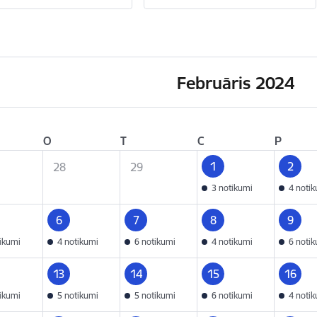
Februāris 2024
O
T
C
P
1
2
28
29
3 notikumi
4 noti
6
7
8
9
tikumi
4 notikumi
6 notikumi
4 notikumi
6 noti
13
14
15
16
tikumi
5 notikumi
5 notikumi
6 notikumi
4 noti