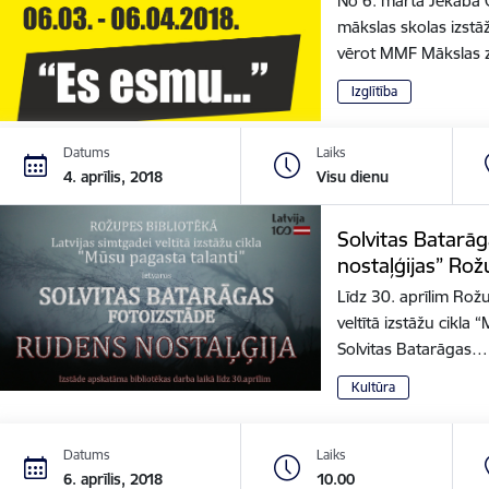
No 6. marta Jēkaba 
mākslas skolas izstāž
vērot MMF Mākslas 
Izglītība
Datums
Laiks
4. aprīlis, 2018
Visu dienu
Solvitas Batarā
nostaļģijas” Ro
Līdz 30. aprīlim Rožu
veltītā izstāžu cikla
Solvitas Batarāgas…
Kultūra
Datums
Laiks
6. aprīlis, 2018
10.00