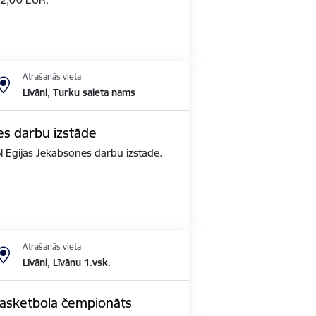
Atrašanās vieta
Līvāni, Turku saieta nams
es darbu izstāde
N Egijas Jēkabsones darbu izstāde.
Atrašanās vieta
Līvāni, Līvānu 1.vsk.
basketbola čempionāts