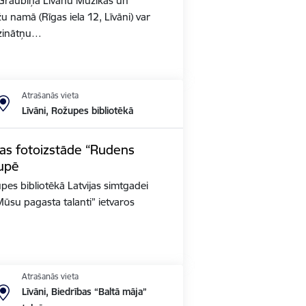
Graubiņa Līvānu Mūzikas un
u namā (Rīgas iela 12, Līvāni) var
zinātņu…
Atrašanās vieta
Līvāni, Rožupes bibliotēkā
gas fotoizstāde “Rudens
župē
pes bibliotēkā Latvijas simtgadei
 “Mūsu pagasta talanti” ietvaros
Atrašanās vieta
Līvāni, Biedrības “Baltā māja”