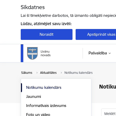
Pāriet uz lapas saturu
Sīkdatnes
Lai šī tīmekļvietne darbotos, tā izmanto obligāti nepiec
Lūdzu, atzīmējiet savu izvēli:
Noraidīt
Apstiprināt visas
Pašvaldība
Sākums
Aktualitātes
Notikumu kalendārs
Notik
Notikumu kalendārs
Jaunumi
Informatīvais izdevums
Meklēt
Foto un video