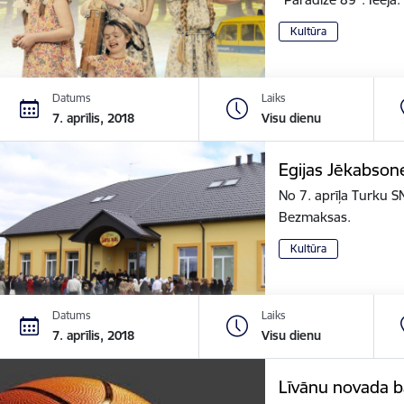
Kultūra
Datums
Laiks
7. aprīlis, 2018
Visu dienu
Egijas Jēkabson
No 7. aprīļa Turku S
Bezmaksas.
Kultūra
Datums
Laiks
7. aprīlis, 2018
Visu dienu
Līvānu novada 