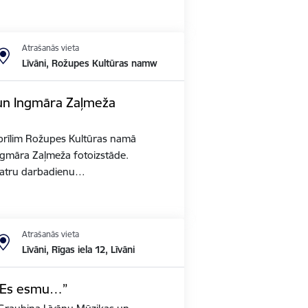
Atrašanās vieta
Līvāni, Rožupes Kultūras namw
 un Ingmāra Zaļmeža
aprīlim Rožupes Kultūras namā
ngmāra Zaļmeža fotoizstāde.
katru darbadienu…
Atrašanās vieta
Līvāni, Rīgas iela 12, Līvāni
 “Es esmu…”