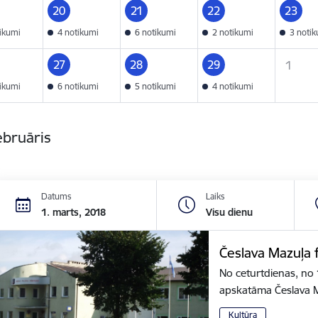
20
21
22
23
tikumi
4 notikumi
6 notikumi
2 notikumi
3 noti
27
28
29
1
tikumi
6 notikumi
5 notikumi
4 notikumi
ebruāris
Datums
Laiks
1. marts, 2018
Visu dienu
Česlava Mazuļa 
No ceturtdienas, no 
apskatāma Česlava M
Kultūra