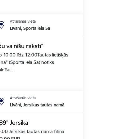
Atrašanās vieta
Līvāni, Sporta iela 5a
 valnīšu raksti”
no 10.00 līdz 12.00Tautas lietišķās
na” (Sporta iela 5a) notiks
alnīšu…
Atrašanās vieta
Līvāni, Jersikas tautas namā
89” Jersikā
20.00 Jersikas tautas namā filma
: 2,00 EUR.