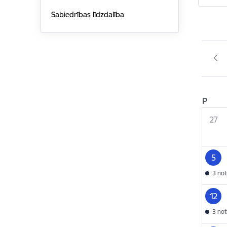
Sabiedrības līdzdalība
P
27
5
3 no
12
3 no