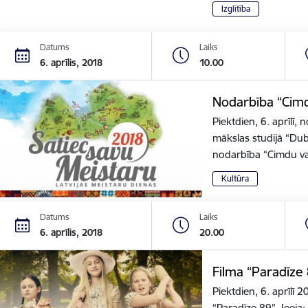
Izglītība
Datums
Laiks
6. aprīlis, 2018
10.00
Nodarbība “Cimdu
Piektdien, 6. aprīlī, 
mākslas studijā “Dub
nodarbība “Cimdu v
Kultūra
Datums
Laiks
6. aprīlis, 2018
20.00
Filma “Paradīze 
Piektdien, 6. aprīlī 
“Paradīze 89”. Ieeja