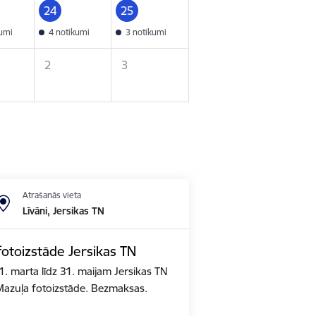
24
25
kumi
4 notikumi
3 notikumi
2
3
Atrašanās vieta
Līvāni, Jersikas TN
fotoizstāde Jersikas TN
1. marta līdz 31. maijam Jersikas TN
azuļa fotoizstāde. Bezmaksas.