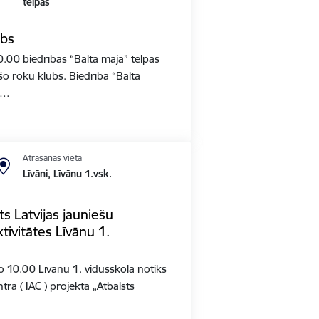
telpās
ubs
 10.00 biedrības “Baltā māja” telpās
ošo roku klubs. Biedrība “Baltā
2,…
Atrašanās vieta
Līvāni, Līvānu 1.vsk.
ts Latvijas jauniešu
tivitātes Līvānu 1.
 no 10.00 Līvānu 1. vidusskolā notiks
ntra ( IAC ) projekta „Atbalsts