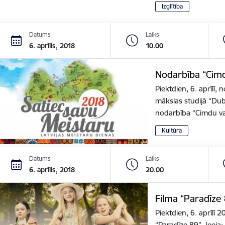
Izglītība
Datums
Laiks
6. aprīlis, 2018
10.00
Nodarbība “Cimdu
Piektdien, 6. aprīlī, 
mākslas studijā “Dub
nodarbība “Cimdu v
Kultūra
Datums
Laiks
6. aprīlis, 2018
20.00
Filma “Paradīze 
Piektdien, 6. aprīlī 
“Paradīze 89”. Ieeja