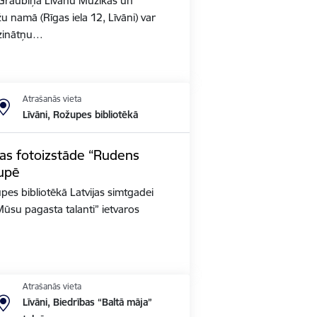
Graubiņa Līvānu Mūzikas un
u namā (Rīgas iela 12, Līvāni) var
zinātņu…
Atrašanās vieta
Līvāni, Rožupes bibliotēkā
gas fotoizstāde “Rudens
župē
pes bibliotēkā Latvijas simtgadei
 “Mūsu pagasta talanti” ietvaros
Atrašanās vieta
Līvāni, Biedrības “Baltā māja”