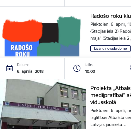
Radošo roku kl
Piektdien, 6. aprīlī,
(Stacijas iela 2) Rad
māja” (Stacijas iela 
Līvānu novada dome
Datums
Laiks
6. aprīlis, 2018
10.00
Projekta „Atbals
medijpratībai” ak
vidusskolā
Piektdien, 6. aprīlī,
Izglītības Atbalsta ce
Latvijas jauniešu…