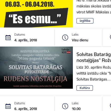
No 6. marta Jēkaba 
mākslas skolas izstāž
vērot MMF Mākslas 
Izglītība
Datums
Laiks
4. aprīlis, 2018
Visu dienu
Solvitas Batarā
nostaļģijas” Ro
Līdz 30. aprīlim Rožu
veltītā izstāžu cikla
Solvitas Batarāgas…
Kultūra
Datums
Laiks
6. aprīlis, 2018
10.00