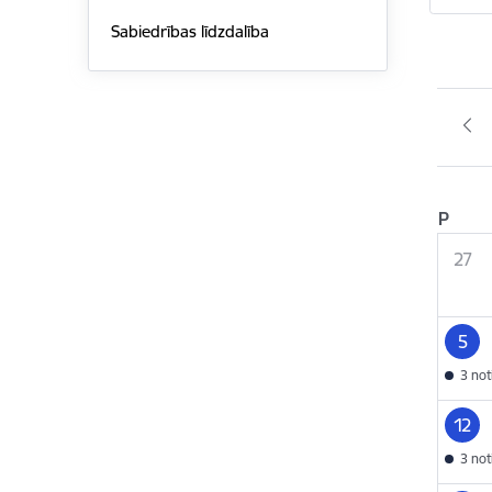
Sabiedrības līdzdalība
P
27
5
3 no
12
3 no