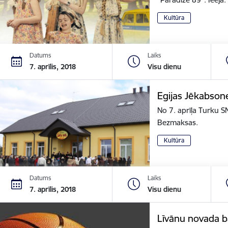
Kultūra
Datums
Laiks
7. aprīlis, 2018
Visu dienu
Egijas Jēkabson
No 7. aprīļa Turku S
Bezmaksas.
Kultūra
Datums
Laiks
7. aprīlis, 2018
Visu dienu
Līvānu novada 