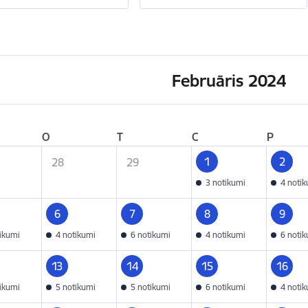
Februāris 2024
O
T
C
P
1
2
28
29
3 notikumi
4 noti
6
7
8
9
tikumi
4 notikumi
6 notikumi
4 notikumi
6 noti
13
14
15
16
tikumi
5 notikumi
5 notikumi
6 notikumi
4 noti