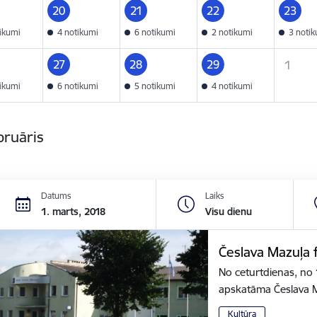
20
21
22
23
tikumi
4 notikumi
6 notikumi
2 notikumi
3 noti
27
28
29
1
tikumi
6 notikumi
5 notikumi
4 notikumi
bruāris
Datums
Laiks
1. marts, 2018
Visu dienu
Česlava Mazuļa 
No ceturtdienas, no 
apskatāma Česlava M
Kultūra