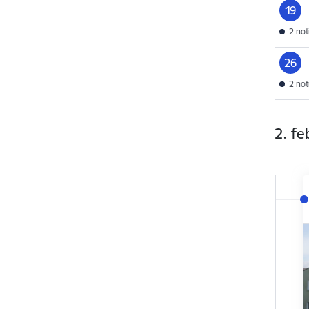
19
2 no
26
2 no
2. fe