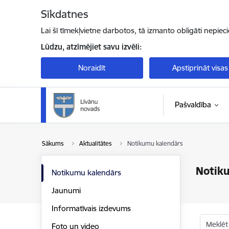
Pāriet uz lapas saturu
Sīkdatnes
Lai šī tīmekļvietne darbotos, tā izmanto obligāti nepiec
Lūdzu, atzīmējiet savu izvēli:
Noraidīt
Apstiprināt visas
Pašvaldība
Sākums
Aktualitātes
Notikumu kalendārs
Notik
Notikumu kalendārs
Jaunumi
Informatīvais izdevums
Meklēt
Foto un video