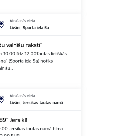
Atrašanās vieta
Līvāni, Sporta iela 5a
 valnīšu raksti”
no 10.00 līdz 12.00Tautas lietišķās
na” (Sporta iela 5a) notiks
alnīšu…
Atrašanās vieta
Līvāni, Jersikas tautas namā
89” Jersikā
20.00 Jersikas tautas namā filma
: 2,00 EUR.