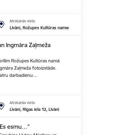
Atrašanās vieta
Līvāni, Rožupes Kultūras namw
 un Ingmāra Zaļmeža
aprīlim Rožupes Kultūras namā
ngmāra Zaļmeža fotoizstāde.
katru darbadienu…
Atrašanās vieta
Līvāni, Rīgas iela 12, Līvāni
 “Es esmu…”