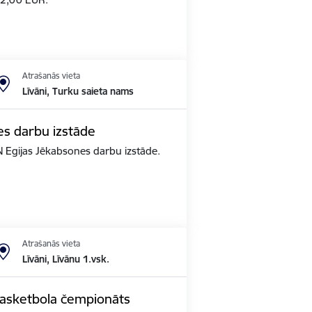
Atrašanās vieta
Līvāni, Turku saieta nams
es darbu izstāde
N Egijas Jēkabsones darbu izstāde.
Atrašanās vieta
Līvāni, Līvānu 1.vsk.
basketbola čempionāts