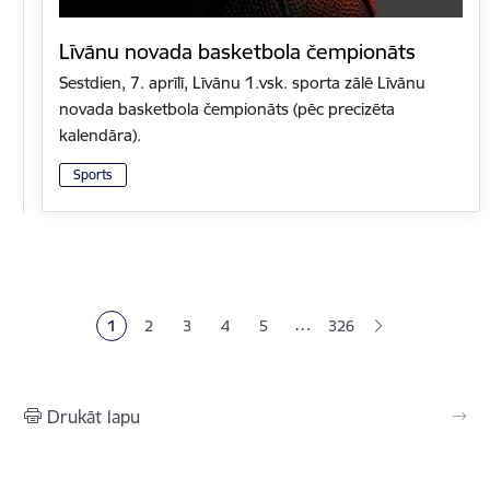
Līvānu novada basketbola čempionāts
Sestdien, 7. aprīlī, Līvānu 1.vsk. sporta zālē Līvānu
novada basketbola čempionāts (pēc precizēta
kalendāra).
Sports
Lapošana
…
1
2
3
4
5
326
Pašreizējā lapa
Lapa
Lapa
Lapa
Lapa
Drukāt lapu