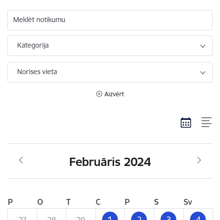
Meklēt notikumu
Kategorija
Norises vieta
Aizvērt
Februāris 2024
P
O
T
C
P
S
Sv
1
2
3
4
27
28
29