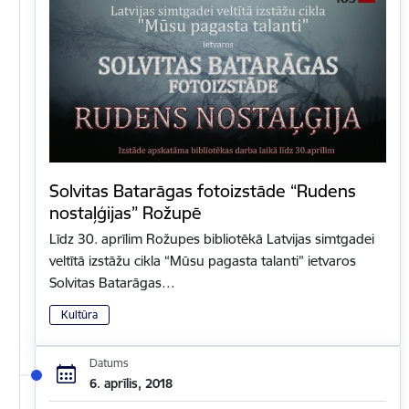
Solvitas Batarāgas fotoizstāde “Rudens
nostaļģijas” Rožupē
Līdz 30. aprīlim Rožupes bibliotēkā Latvijas simtgadei
veltītā izstāžu cikla “Mūsu pagasta talanti” ietvaros
Solvitas Batarāgas…
Kultūra
Datums
6. aprīlis, 2018