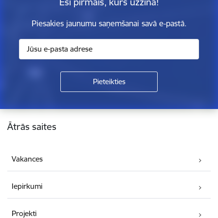
Esi pirmais, kurš uzzina!
Piesakies jaunumu saņemšanai savā e-pastā.
Kājene
Ātrās saites
Vakances
Iepirkumi
Projekti