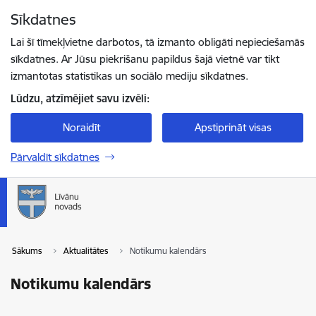
Pāriet uz lapas saturu
Sīkdatnes
Spied
lai meklētu
Enter
Lai šī tīmekļvietne darbotos, tā izmanto obligāti nepieciešamās
sīkdatnes. Ar Jūsu piekrišanu papildus šajā vietnē var tikt
izmantotas statistikas un sociālo mediju sīkdatnes.
Lūdzu, atzīmējiet savu izvēli:
Noraidīt
Apstiprināt visas
Pārvaldīt sīkdatnes
Sākums
Aktualitātes
Notikumu kalendārs
Notikumu kalendārs