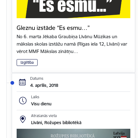
Gleznu izstāde “Es esmu…”
No 6. marta Jēkaba Graubiņa Līvānu Mūzikas un
mākslas skolas izstāžu namā (Rīgas iela 12, Līvāni) var
vērot MMF Mākslas zinātņu…
Izglītība
Datums
4. aprīlis, 2018
Laiks
Visu dienu
Atrašanās vieta
Līvāni, Rožupes bibliotēkā