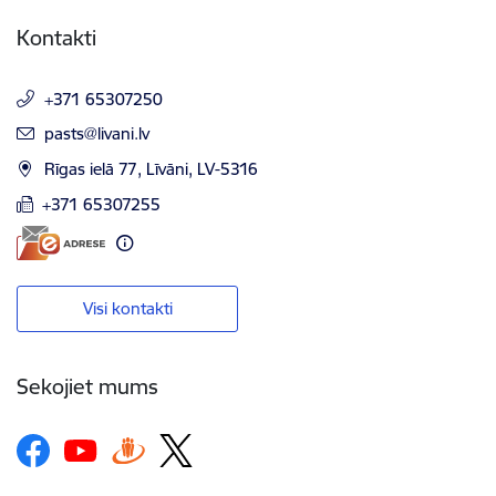
Kontakti
+371 65307250
E-pasts:
pasts@livani.lv
Rīgas ielā 77, Līvāni, LV-5316
+371 65307255
Visi kontakti
Sekojiet mums