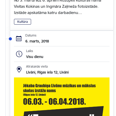
No 5. marta līdz 6. aprīlim Rožupes Kultūras namā
Vivitas Kokinas un Ingmāra Zaļmeža fotoizstāde.
Izstāde apskatāma katru darbadienu…
Kultūra
Datums
6. marts, 2018
Laiks
Visu dienu
Atrašanās vieta
Līvāni, Rīgas iela 12, Līvāni