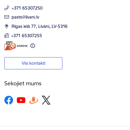
+371 65307250
E-pasts:
pasts@livani.lv
Rīgas ielā 77, Līvāni, LV-5316
+371 65307255
Visi kontakti
Sekojiet mums