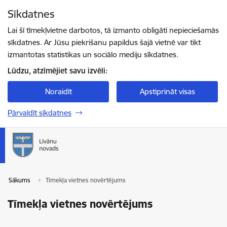
Pāriet uz lapas saturu
Sīkdatnes
Spied
lai meklētu
Enter
Lai šī tīmekļvietne darbotos, tā izmanto obligāti nepieciešamās
sīkdatnes. Ar Jūsu piekrišanu papildus šajā vietnē var tikt
izmantotas statistikas un sociālo mediju sīkdatnes.
Lūdzu, atzīmējiet savu izvēli:
Noraidīt
Apstiprināt visas
Pārvaldīt sīkdatnes
Sākums
Tīmekļa vietnes novērtējums
Tīmekļa vietnes novērtējums