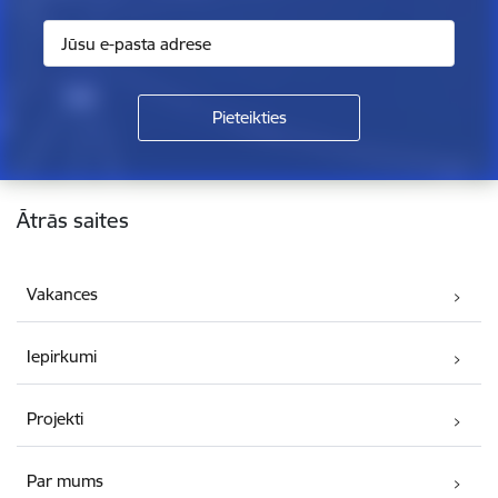
Kājene
Ātrās saites
Vakances
Iepirkumi
Projekti
Par mums