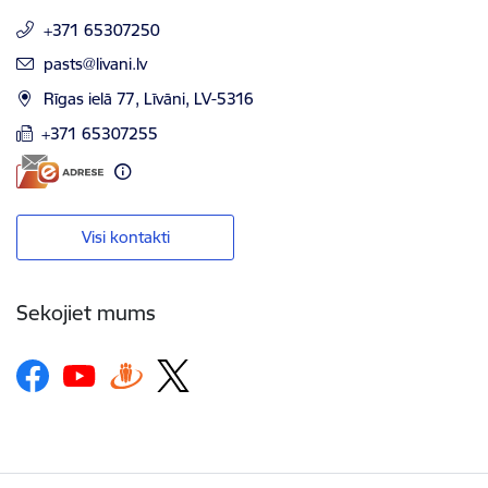
+371 65307250
E-pasts:
pasts@livani.lv
Rīgas ielā 77, Līvāni, LV-5316
+371 65307255
Visi kontakti
Sekojiet mums