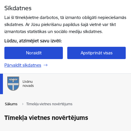
Pāriet uz lapas saturu
Sīkdatnes
Spied
lai meklētu
Enter
Lai šī tīmekļvietne darbotos, tā izmanto obligāti nepieciešamās
sīkdatnes. Ar Jūsu piekrišanu papildus šajā vietnē var tikt
izmantotas statistikas un sociālo mediju sīkdatnes.
Lūdzu, atzīmējiet savu izvēli:
Noraidīt
Apstiprināt visas
Pārvaldīt sīkdatnes
Sākums
Tīmekļa vietnes novērtējums
Tīmekļa vietnes novērtējums