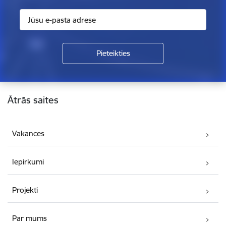
Kājene
Ātrās saites
Vakances
Iepirkumi
Projekti
Par mums