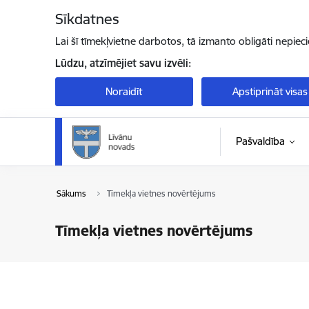
Pāriet uz lapas saturu
Sīkdatnes
Lai šī tīmekļvietne darbotos, tā izmanto obligāti nepiec
Lūdzu, atzīmējiet savu izvēli:
Noraidīt
Apstiprināt visas
Pašvaldība
Sākums
Tīmekļa vietnes novērtējums
Tīmekļa vietnes novērtējums