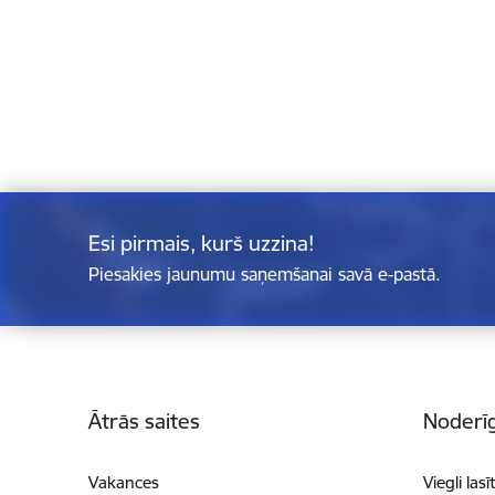
Esi pirmais, kurš uzzina!
Piesakies jaunumu saņemšanai savā e-pastā.
Kājene
Ātrās saites
Noderīg
Vakances
Viegli lasī