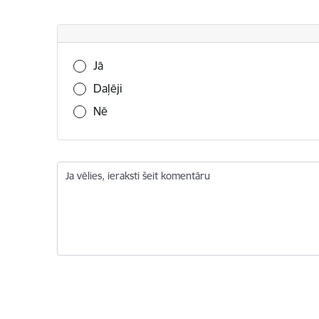
Vai šī informācija bija noderīga?
Jā
Daļēji
Nē
Ja vēlies, ieraksti šeit komentāru