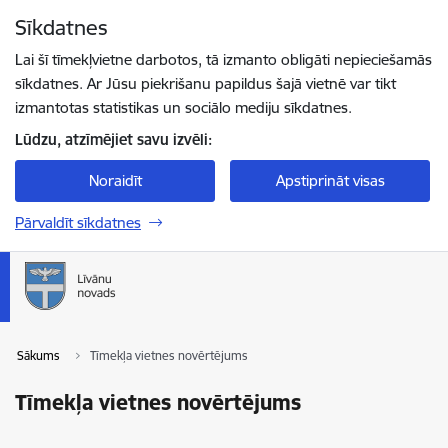
Pāriet uz lapas saturu
Sīkdatnes
Spied
lai meklētu
Enter
Lai šī tīmekļvietne darbotos, tā izmanto obligāti nepieciešamās
sīkdatnes. Ar Jūsu piekrišanu papildus šajā vietnē var tikt
izmantotas statistikas un sociālo mediju sīkdatnes.
Lūdzu, atzīmējiet savu izvēli:
Noraidīt
Apstiprināt visas
Pārvaldīt sīkdatnes
Sākums
Tīmekļa vietnes novērtējums
Tīmekļa vietnes novērtējums