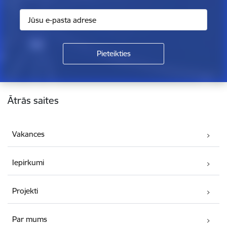
Kājene
Ātrās saites
Vakances
Iepirkumi
Projekti
Par mums