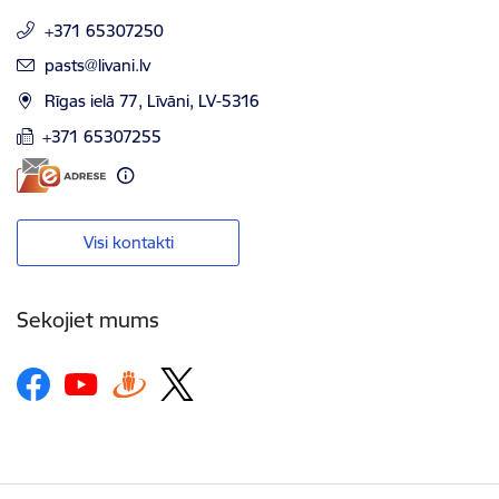
+371 65307250
E-pasts:
pasts@livani.lv
Rīgas ielā 77, Līvāni, LV-5316
+371 65307255
Visi kontakti
Sekojiet mums